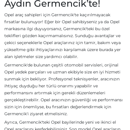
Aydın Germencik’te!
Opel araç sahipleri için Germencik'te kaçırılmayacak
fırsatlar bulunuyor! Eğer bir Opel sahibiyseniz ya da Opel
markasına ilgi duyuyorsanız, Germencik'teki bu özel
teklifleri gözden kaçırmamalısınız. Sunduğu avantajlar ve
çekici seçeneklerle Opel araçlarınız için tamir, bakım veya
yükseltme gibi ihtiyaçlarınızı karşılamak üzere burada yer
alan işletmeler size yardımcı olabilir.
Germencik'de bulunan çeşitli otomobil servisleri, orijinal
Opel yedek parçaları ve uzman ekibiyle size en iyi hizmeti
sunmak için bekliyor. Profesyonel teknisyenler, aracınızın
ihtiyaç duyduğu her türlü onarımı yapabilir ve
performansını artırmak için gerekli düzenlemeleri
gerçekleştirebilir. Opel aracınızın güvenliği ve performansı
sizin için önemliyse, bu fırsatları değerlendirmek için
Germencik'i ziyaret etmelisiniz.
Ayrıca, Germencik'teki Opel bayilerinde yeni ve ikinci el
Opel araçlarını keşfedebilirsiniz. Son model Opel araçların