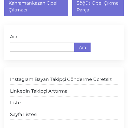
gezinmesi
Kahramankazan Opel
Söğüt Opel Çıkma
Çıkmacı
Parça
Ara
Ara
Instagram Bayan Takipçi Gönderme Ücretsiz
Linkedin Takipçi Arttırma
Liste
Sayfa Listesi