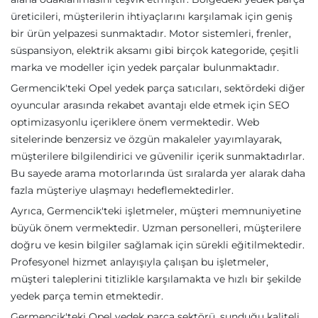
üreticileri, müşterilerin ihtiyaçlarını karşılamak için geniş
bir ürün yelpazesi sunmaktadır. Motor sistemleri, frenler,
süspansiyon, elektrik aksamı gibi birçok kategoride, çeşitli
marka ve modeller için yedek parçalar bulunmaktadır.
Germencik'teki Opel yedek parça satıcıları, sektördeki diğer
oyuncular arasında rekabet avantajı elde etmek için SEO
optimizasyonlu içeriklere önem vermektedir. Web
sitelerinde benzersiz ve özgün makaleler yayımlayarak,
müşterilere bilgilendirici ve güvenilir içerik sunmaktadırlar.
Bu sayede arama motorlarında üst sıralarda yer alarak daha
fazla müşteriye ulaşmayı hedeflemektedirler.
Ayrıca, Germencik'teki işletmeler, müşteri memnuniyetine
büyük önem vermektedir. Uzman personelleri, müşterilere
doğru ve kesin bilgiler sağlamak için sürekli eğitilmektedir.
Profesyonel hizmet anlayışıyla çalışan bu işletmeler,
müşteri taleplerini titizlikle karşılamakta ve hızlı bir şekilde
yedek parça temin etmektedir.
Germencik'teki Opel yedek parça sektörü, sunduğu kaliteli