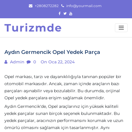
Skip
+2808272282
info@yourmail.com
to
content
Turizmde
Aydın Germencik Opel Yedek Parça
Admin
0
On Oca 22, 2024
Opel markası, tarzı ve dayanıklılığıyla tanınan popüler bir
otomobil markasıdır. Ancak, zaman içinde araçların bazı
parçaları aşınabilir veya bozulabilir. Bu durumda, orijinal
Opel yedek parçalara erişim sağlamak önemlidir.
Aydın Germencik'de, Opel araçlarınız için yüksek kaliteli
yedek parçalar sunan birçok seçenek bulunmaktadır. Bu
yedek parçalar, aracınızın performansını korumak ve uzun
ömürlü olmasını sağlamak için tasarlanmıştır. Aynı