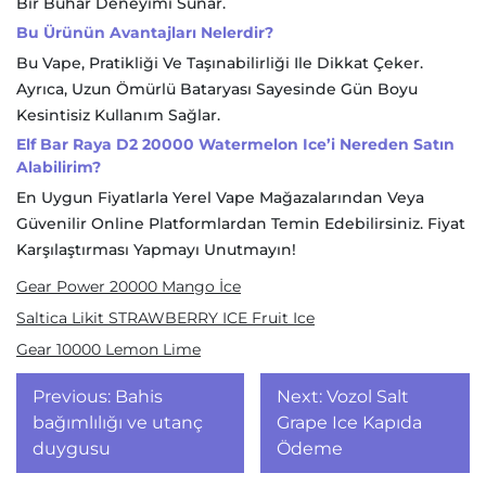
Bir Buhar Deneyimi Sunar.
Bu Ürünün Avantajları Nelerdir?
Bu Vape, Pratikliği Ve Taşınabilirliği Ile Dikkat Çeker.
Ayrıca, Uzun Ömürlü Bataryası Sayesinde Gün Boyu
Kesintisiz Kullanım Sağlar.
Elf Bar Raya D2 20000 Watermelon Ice’i Nereden Satın
Alabilirim?
En Uygun Fiyatlarla Yerel Vape Mağazalarından Veya
Güvenilir Online Platformlardan Temin Edebilirsiniz. Fiyat
Karşılaştırması Yapmayı Unutmayın!
Gear Power 20000 Mango İce
Saltica Likit STRAWBERRY ICE Fruit Ice
Gear 10000 Lemon Lime
Yazı
Previous:
Bahis
Next:
Vozol Salt
gezinmesi
bağımlılığı ve utanç
Grape Ice Kapıda
duygusu
Ödeme