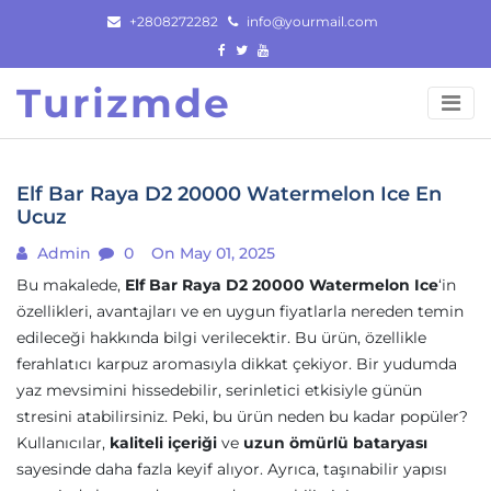
Skip
+2808272282
info@yourmail.com
to
content
Turizmde
Elf Bar Raya D2 20000 Watermelon Ice En
Ucuz
Admin
0
On May 01, 2025
Bu makalede,
Elf Bar Raya D2 20000 Watermelon Ice
‘in
özellikleri, avantajları ve en uygun fiyatlarla nereden temin
edileceği hakkında bilgi verilecektir. Bu ürün, özellikle
ferahlatıcı karpuz aromasıyla dikkat çekiyor. Bir yudumda
yaz mevsimini hissedebilir, serinletici etkisiyle günün
stresini atabilirsiniz. Peki, bu ürün neden bu kadar popüler?
Kullanıcılar,
kaliteli içeriği
ve
uzun ömürlü bataryası
sayesinde daha fazla keyif alıyor. Ayrıca, taşınabilir yapısı