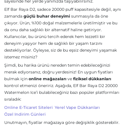
sayesinde her yerde yanınızda taşıyabilirsiniz.
Elf Bar Raya D2, sadece 20000 puff kapasitesiyle değil, aynı
zamanda
güçlü buhar deneyimi
sunmasıyla da öne
çıkıyor. Ürün, %100 doğal malzemelerle üretilmiştir ve bu
da onu daha sağlıklı bir alternatif haline getiriyor.
Kullanıcılar, bu ürünü tercih ederek hem lezzetli bir
deneyim yaşıyor hem de sağlıklı bir yaşam tarzını
destekliyorlar. Öyleyse, siz de bu eşsiz deneyimi yaşamak
istemez misiniz?
Şimdi, bu harika ürünü nereden temin edebileceğinizi
merak ediyorsanız, doğru yerdesiniz! En uygun fiyatları
bulmak için
online mağazaları
ve
fiziksel dükkanları
kontrol etmenizi öneririz. Aşağıda, Elf Bar Raya D2 20000
Watermelon Ice’i bulabileceğiniz bazı popüler platformları
sıraladık:
Online E-Ticaret Siteleri
Yerel Vape Dükkanları
Özel Indirim Günleri
Unutmayın, fiyatlar mağazaya göre değişiklik gösterebilir.