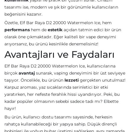
kullanımlık
yapısı ile pratik bir çözüm sunar. Cihazın
tasarımı ise, modern ve şık bir görünümle kullanıcıların
beğenisini kazanır.
Özetle, Elf Bar Raya D2 20000 Watermelon Ice, hem
performans
hem de
estetik
açıdan tatmin edici bir ürün
olarak öne çıkmaktadır. Eğer kaliteli bir vape deneyimi
arıyorsanız, bu ürünü kesinlikle denemelisiniz!
Avantajları ve Faydaları
Elf Bar Raya D2 20000 Watermelon Ice, kullanıcılarına
birçok
avantaj
sunarak, vaping deneyimini bir üst seviyeye
taşıyor. Öncelikle, bu ürünün
lezzeti
gerçekten unutulmaz!
Karpuz aroması, yaz sıcaklarında serinletici bir etki
yaratırken, her nefeste ferahlık hissi uyandırıyor. Peki, bu
kadar popüler olmasının sebebi sadece tadı mı? Elbette
hayır!
Bu ürün, kullanıcı dostu tasarımı sayesinde, herkesin
rahatça kullanabileceği bir yapıya sahip. Düşük dirençli
bobinleri ile yoğun buhar üretimi sağlarken, aynı zamanda