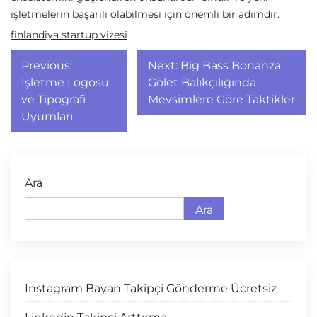
işletmelerin başarılı olabilmesi için önemli bir adımdır.
finlandiya startup vizesi
Yazı
Previous:
Next:
Big Bass Bonanza
gezinmesi
İşletme Logosu
Gölet Balıkçılığında
ve Tipografi
Mevsimlere Göre Taktikler
Uyumları
Ara
Ara
Instagram Bayan Takipçi Gönderme Ücretsiz