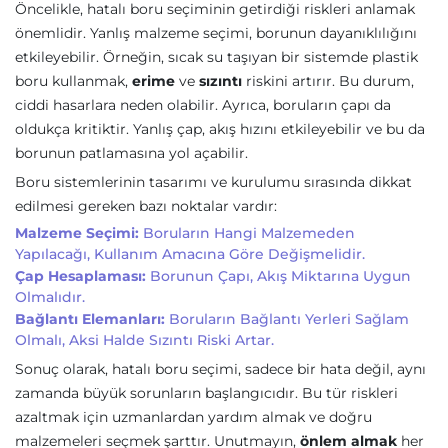
Öncelikle, hatalı boru seçiminin getirdiği riskleri anlamak
önemlidir. Yanlış malzeme seçimi, borunun dayanıklılığını
etkileyebilir. Örneğin, sıcak su taşıyan bir sistemde plastik
boru kullanmak,
erime
ve
sızıntı
riskini artırır. Bu durum,
ciddi hasarlara neden olabilir. Ayrıca, boruların çapı da
oldukça kritiktir. Yanlış çap, akış hızını etkileyebilir ve bu da
borunun patlamasına yol açabilir.
Boru sistemlerinin tasarımı ve kurulumu sırasında dikkat
edilmesi gereken bazı noktalar vardır:
Malzeme Seçimi:
Boruların Hangi Malzemeden
Yapılacağı, Kullanım Amacına Göre Değişmelidir.
Çap Hesaplaması:
Borunun Çapı, Akış Miktarına Uygun
Olmalıdır.
Bağlantı Elemanları:
Boruların Bağlantı Yerleri Sağlam
Olmalı, Aksi Halde Sızıntı Riski Artar.
Sonuç olarak, hatalı boru seçimi, sadece bir hata değil, aynı
zamanda büyük sorunların başlangıcıdır. Bu tür riskleri
azaltmak için uzmanlardan yardım almak ve doğru
malzemeleri seçmek şarttır. Unutmayın,
önlem almak
her