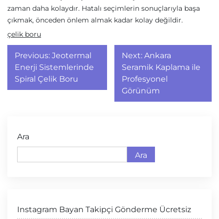
zaman daha kolaydır. Hatalı seçimlerin sonuçlarıyla başa
çıkmak, önceden önlem almak kadar kolay değildir.
çelik boru
Yazı
Previous:
Jeotermal
Next:
Ankara
gezinmesi
Enerji Sistemlerinde
Seramik Kaplama ile
Spiral Çelik Boru
Profesyonel
Görünüm
Ara
Ara
Instagram Bayan Takipçi Gönderme Ücretsiz