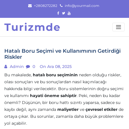
Skip
+2808272282
info@yourmail.com
to
content
Turizmde
Hatalı Boru Seçimi ve Kullanımının Getirdiği
Riskler
Admin
0
On Ara 08, 2025
Bu makalede,
hatalı boru seçiminin
neden olduğu riskler,
olası sonuçları ve bu sonuçlardan nasıl kaçınılacağı
hakkında bilgi verilecektir. Boru sistemlerinin doğru seçimi
ve kullanımı
hayati öneme sahiptir
. Peki, neden bu kadar
önemli? Düşünün, bir boru hattı sızıntı yaparsa, sadece su
kaybı değil, aynı zamanda
maliyetler
ve
çevresel etkiler
de
ortaya çıkar. Bu sorunlar, zamanla daha büyük problemlere
yol açabilir.