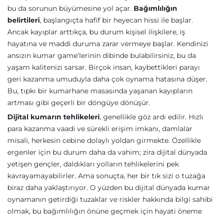
bu da sorunun büyümesine yol açar.
Bağımlılığın
belirtileri
, başlangıçta hafif bir heyecan hissi ile başlar.
Ancak kayıplar arttıkça, bu durum kişisel ilişkilere, iş
hayatına ve maddi duruma zarar vermeye başlar. Kendinizi
ansızın kumar game‘lerinin dibinde bulabilirsiniz, bu da
yaşam kalitenizi sarsar. Birçok insan, kaybettikleri parayı
geri kazanma umuduyla daha çok oynama hatasına düşer.
Bu, tıpkı bir kumarhane masasında yaşanan kayıpların
artması gibi geçerli bir döngüye dönüşür.
Dijital kumarın tehlikeleri
, genellikle göz ardı edilir. Hızlı
para kazanma vaadi ve sürekli erişim imkanı, damlalar
misali, herkesin cebine dolaylı yoldan girmekte. Özellikle
ergenler için bu durum daha da vahim; zira dijital dünyada
yetişen gençler, daldıkları yolların tehlikelerini pek
kavrayamayabilirler. Ama sonuçta, her bir tık sizi o tuzağa
biraz daha yaklaştırıyor. O yüzden bu dijital dünyada kumar
oynamanın getirdiği tuzaklar ve riskler hakkında bilgi sahibi
olmak, bu bağımlılığın önüne geçmek için hayati öneme