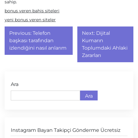
sahip.
bonus veren bahis siteleri
yeni bonus veren siteler
Yazı
Previous:
Telefon
Next:
Dijital
gezinmesi
başkası tarafından
Kumarın
izlendiğini nasıl anlarım
Toplumdaki Ahlaki
Zararları
Ara
Ara
Instagram Bayan Takipçi Gönderme Ücretsiz