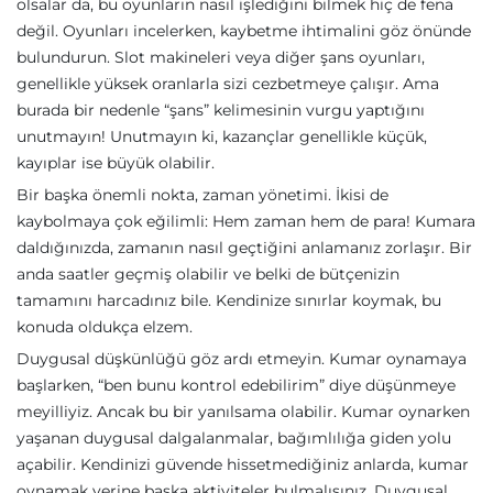
olsalar da, bu oyunların nasıl işlediğini bilmek hiç de fena
değil. Oyunları incelerken, kaybetme ihtimalini göz önünde
bulundurun. Slot makineleri veya diğer şans oyunları,
genellikle yüksek oranlarla sizi cezbetmeye çalışır. Ama
burada bir nedenle “şans” kelimesinin vurgu yaptığını
unutmayın! Unutmayın ki, kazançlar genellikle küçük,
kayıplar ise büyük olabilir.
Bir başka önemli nokta, zaman yönetimi. İkisi de
kaybolmaya çok eğilimli: Hem zaman hem de para! Kumara
daldığınızda, zamanın nasıl geçtiğini anlamanız zorlaşır. Bir
anda saatler geçmiş olabilir ve belki de bütçenizin
tamamını harcadınız bile. Kendinize sınırlar koymak, bu
konuda oldukça elzem.
Duygusal düşkünlüğü göz ardı etmeyin. Kumar oynamaya
başlarken, “ben bunu kontrol edebilirim” diye düşünmeye
meyilliyiz. Ancak bu bir yanılsama olabilir. Kumar oynarken
yaşanan duygusal dalgalanmalar, bağımlılığa giden yolu
açabilir. Kendinizi güvende hissetmediğiniz anlarda, kumar
oynamak yerine başka aktiviteler bulmalısınız. Duygusal