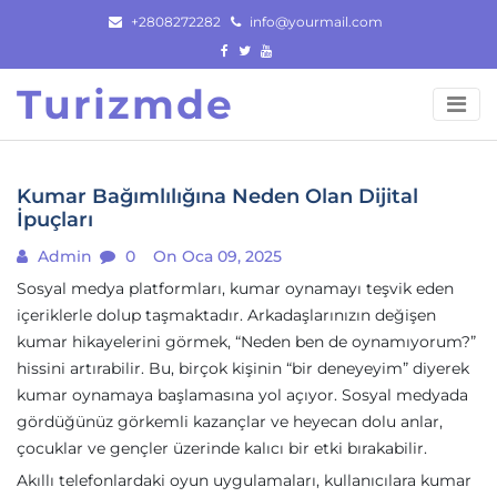
Skip
+2808272282
info@yourmail.com
to
content
Turizmde
Kumar Bağımlılığına Neden Olan Dijital
İpuçları
Admin
0
On Oca 09, 2025
Sosyal medya platformları, kumar oynamayı teşvik eden
içeriklerle dolup taşmaktadır. Arkadaşlarınızın değişen
kumar hikayelerini görmek, “Neden ben de oynamıyorum?”
hissini artırabilir. Bu, birçok kişinin “bir deneyeyim” diyerek
kumar oynamaya başlamasına yol açıyor. Sosyal medyada
gördüğünüz görkemli kazançlar ve heyecan dolu anlar,
çocuklar ve gençler üzerinde kalıcı bir etki bırakabilir.
Akıllı telefonlardaki oyun uygulamaları, kullanıcılara kumar