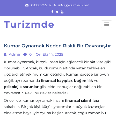
Skip
+2808272282
info@yourmail.com
to
content
Turizmde
Kumar Oynamak Neden Riskli Bir Davranıştır
Admin
0
On Eki 14, 2025
Kumar oynamak, birçok insan için eğlenceli bir aktivite gibi
görünebilir. Ancak, bu durumun altında yatan tehlikeleri
göz ardı etmek mümkün değildir. Kumar, sadece bir oyun
değil; aynı zamanda
finansal kayıplar
,
bağımlılık
ve
psikolojik sorunlar
gibi ciddi sonuçlar doğurabilen bir
davranıştır. Peki, bu riskler nelerdir?
Öncelikle, kumar oynamak insanı
finansal sıkıntılara
sokabilir. Birçok kişi, küçük yatırımlarla büyük kazançlar
elde etme hayaliyle oyuna başlar. Ancak, çoğu zaman bu