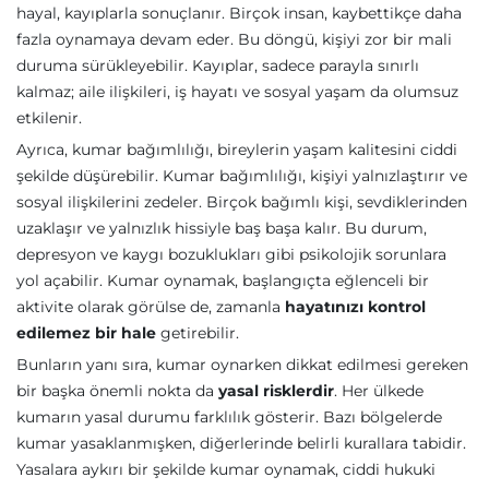
hayal, kayıplarla sonuçlanır. Birçok insan, kaybettikçe daha
fazla oynamaya devam eder. Bu döngü, kişiyi zor bir mali
duruma sürükleyebilir. Kayıplar, sadece parayla sınırlı
kalmaz; aile ilişkileri, iş hayatı ve sosyal yaşam da olumsuz
etkilenir.
Ayrıca, kumar bağımlılığı, bireylerin yaşam kalitesini ciddi
şekilde düşürebilir. Kumar bağımlılığı, kişiyi yalnızlaştırır ve
sosyal ilişkilerini zedeler. Birçok bağımlı kişi, sevdiklerinden
uzaklaşır ve yalnızlık hissiyle baş başa kalır. Bu durum,
depresyon ve kaygı bozuklukları gibi psikolojik sorunlara
yol açabilir. Kumar oynamak, başlangıçta eğlenceli bir
aktivite olarak görülse de, zamanla
hayatınızı kontrol
edilemez bir hale
getirebilir.
Bunların yanı sıra, kumar oynarken dikkat edilmesi gereken
bir başka önemli nokta da
yasal risklerdir
. Her ülkede
kumarın yasal durumu farklılık gösterir. Bazı bölgelerde
kumar yasaklanmışken, diğerlerinde belirli kurallara tabidir.
Yasalara aykırı bir şekilde kumar oynamak, ciddi hukuki