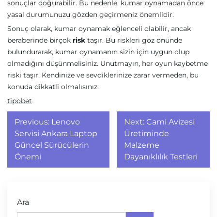
sonuçlar doğurabilir. Bu nedenle, kumar oynamadan önce
yasal durumunuzu gözden geçirmeniz önemlidir.
Sonuç olarak, kumar oynamak eğlenceli olabilir, ancak
beraberinde birçok
risk
taşır. Bu riskleri göz önünde
bulundurarak, kumar oynamanın sizin için uygun olup
olmadığını düşünmelisiniz. Unutmayın, her oyun kaybetme
riski taşır. Kendinize ve sevdiklerinize zarar vermeden, bu
konuda dikkatli olmalısınız.
tipobet
Yazı
Previous:
Lenovo
Next:
Cami Avizesi
gezinmesi
Servisi Ankara Laptop
Üretiminde
Güncel Sürücülerin
Malzeme
Önemi
Dayanıklılık Testleri
Ara