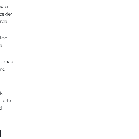
püler
cekleri
arda
ikte
da
 olanak
endi
al
ak
ilerle
i
l