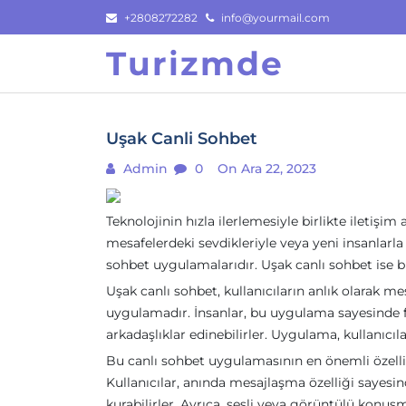
Skip
+2808272282
info@yourmail.com
to
Turizmde
content
Uşak Canli Sohbet
Admin
0
On Ara 22, 2023
Teknolojinin hızla ilerlemesiyle birlikte iletişim
mesafelerdeki sevdikleriyle veya yeni insanlarla 
sohbet uygulamalarıdır. Uşak canlı sohbet ise b
Uşak canlı sohbet, kullanıcıların anlık olarak m
uygulamadır. İnsanlar, bu uygulama sayesinde fark
arkadaşlıklar edinebilirler. Uygulama, kullanıcıl
Bu canlı sohbet uygulamasının en önemli özellik
Kullanıcılar, anında mesajlaşma özelliği sayesi
kurabilirler. Ayrıca, sesli veya görüntülü konuş