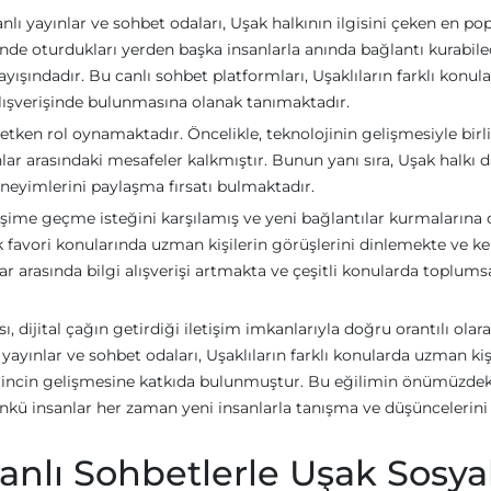
 yayınlar ve sohbet odaları, Uşak halkının ilgisini çeken en po
lerinde oturdukları yerden başka insanlarla anında bağlantı kurabile
yışındadır. Bu canlı sohbet platformları, Uşaklıların farklı konul
alışverişinde bulunmasına olanak tanımaktadır.
etken rol oynamaktadır. Öncelikle, teknolojinin gelişmesiyle birl
lar arasındaki mesafeler kalkmıştır. Bunun yanı sıra, Uşak halkı 
deneyimlerini paylaşma fırsatı bulmaktadır.
ileşime geçme isteğini karşılamış ve yeni bağlantılar kurmalarına
rek favori konularında uzman kişilerin görüşlerini dinlemekte ve k
ar arasında bilgi alışverişi artmakta ve çeşitli konularda toplums
, dijital çağın getirdiği iletişim imkanlarıyla doğru orantılı olar
yayınlar ve sohbet odaları, Uşaklıların farklı konularda uzman kiş
lincin gelişmesine katkıda bulunmuştur. Bu eğilimin önümüzdek
ü insanlar her zaman yeni insanlarla tanışma ve düşüncelerini
anlı Sohbetlerle Uşak Sosya