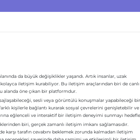
 alanında da büyük değişiklikler yaşandı. Artık insanlar, uzak
kolayca iletişim kurabiliyor. Bu iletişim araçlarından biri de canlı
u alanda öne çıkan bir platformdur.
esajlaşabileceği, sesli veya görüntülü konuşmalar yapabileceği bi
lı kişilerle bağlantı kurarak sosyal çevrelerini genişletebilir ve
arına eğlenceli ve interaktif bir iletişim deneyimi sunmayı hedefle
lerinden biri, gerçek zamanlı iletişim imkanı sağlamasıdır.
nde karşı tarafın cevabını beklemek zorunda kalmadan iletişim
ma seçenekleri sayesinde daha samimi ve etkileşimli bir iletişim