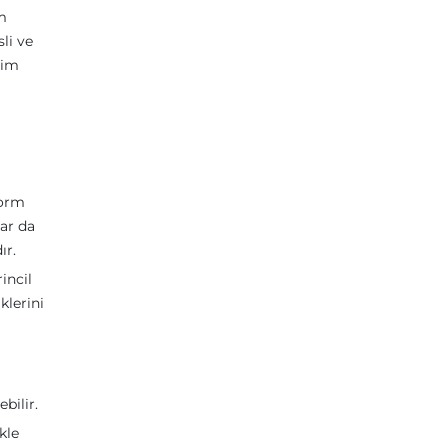
im
li ve
şim
form
lar da
ır.
incil
klerini
bilir.
kle