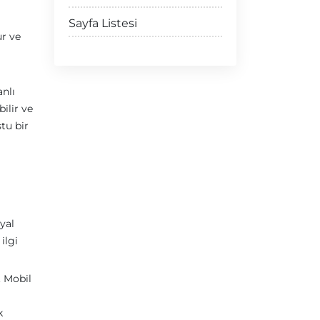
Sayfa Listesi
ur ve
nlı
bilir ve
tu bir
syal
ilgi
. Mobil
k