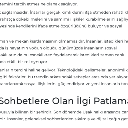
emini tercih etmesine olanak sağlıyor.
k sağlamasıdır. İnsanlar gerçek kimliklerini ifşa etmeden rahatlık
 rahatça dökebilmelerini ve samimi ilişkiler kurabilmelerini sağlıy
sayesinde kendilerini ifade etme özgürlüğünü buluyor ve sosyal
man ve mekan kısıtlamasının olmamasıdır. İnsanlar, istedikleri h
Bu da iş hayatının yoğun olduğu günümüzde insanların sosyal
şaklıların da bu esneklikten faydalanarak istedikleri zaman canlı
a etkili bir rol oynuyor.
sanların tercihi haline geliyor. Teknolojideki gelişmeler, anonimlik
 faktörler, bu trendin arkasındaki sebepler arasında yer alıyor
rarlanarak sosyal ilişkilerini güçlendiriyor ve yeni insanlarla ta
Sohbetlere Olan İlgi Patlam
okusuyla bilinen bir şehirdir. Son dönemde Uşak halkı arasında can
. İnsanlar, geleneksel sohbetlerden sıkılmış ve dijital çağın get