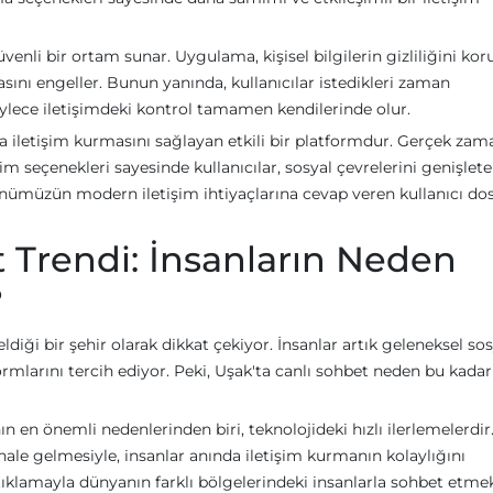
enli bir ortam sunar. Uygulama, kişisel bilgilerin gizliliğini kor
sını engeller. Bunun yanında, kullanıcılar istedikleri zaman
böylece iletişimdeki kontrol tamamen kendilerinde olur.
 iletişim kurmasını sağlayan etkili bir platformdur. Gerçek zama
şim seçenekleri sayesinde kullanıcılar, sosyal çevrelerini genişlete
günümüzün modern iletişim ihtiyaçlarına cevap veren kullanıcı dos
t Trendi: İnsanların Neden
?
ldiği bir şehir olarak dikkat çekiyor. İnsanlar artık geleneksel so
ormlarını tercih ediyor. Peki, Uşak'ta canlı sohbet neden bu kadar 
n en önemli nedenlerinden biri, teknolojideki hızlı ilerlemelerdir
 hale gelmesiyle, insanlar anında iletişim kurmanın kolaylığını
 tıklamayla dünyanın farklı bölgelerindeki insanlarla sohbet etme