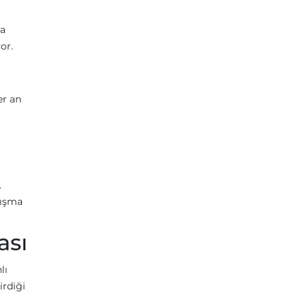
la
or.
er an
.
nışma
ası
lı
irdiği