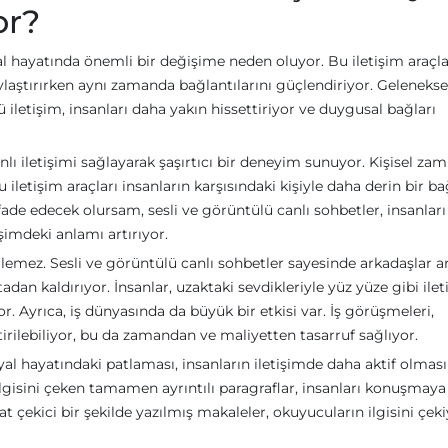
or?
al hayatında önemli bir değişime neden oluyor. Bu iletişim araçla
ylaştırırken aynı zamanda bağlantılarını güçlendiriyor. Geleneksel
iletişim, insanları daha yakın hissettiriyor ve duygusal bağları
ı iletişimi sağlayarak şaşırtıcı bir deneyim sunuyor. Kişisel zami
iletişim araçları insanların karşısındaki kişiyle daha derin bir b
ade edecek olursam, sesli ve görüntülü canlı sohbetler, insanları
şimdeki anlamı artırıyor.
ilemez. Sesli ve görüntülü canlı sohbetler sayesinde arkadaşlar a
tadan kaldırıyor. İnsanlar, uzaktaki sevdikleriyle yüz yüze gibi ile
or. Ayrıca, iş dünyasında da büyük bir etkisi var. İş görüşmeleri,
tirilebiliyor, bu da zamandan ve maliyetten tasarruf sağlıyor.
yal hayatındaki patlaması, insanların iletişimde daha aktif olması
ilgisini çeken tamamen ayrıntılı paragraflar, insanları konuşmaya
çekici bir şekilde yazılmış makaleler, okuyucuların ilgisini çeki