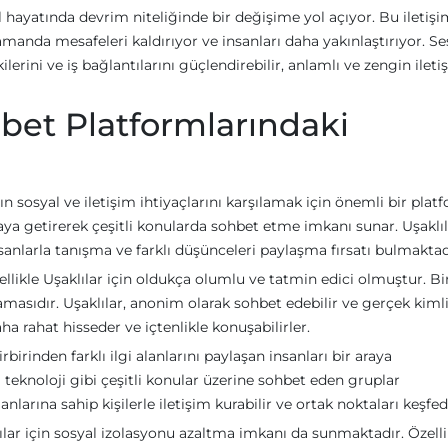
l hayatında devrim niteliğinde bir değişime yol açıyor. Bu iletiş
amanda mesafeleri kaldırıyor ve insanları daha yakınlaştırıyor. Ses
ilerini ve iş bağlantılarını güçlendirebilir, anlamlı ve zengin ileti
hbet Platformlarındaki
 sosyal ve iletişim ihtiyaçlarını karşılamak için önemli bir plat
araya getirerek çeşitli konularda sohbet etme imkanı sunar. Uşaklı
sanlarla tanışma ve farklı düşünceleri paylaşma fırsatı bulmaktad
likle Uşaklılar için oldukça olumlu ve tatmin edici olmuştur. Bir
asıdır. Uşaklılar, anonim olarak sohbet edebilir ve gerçek kimli
aha rahat hisseder ve içtenlikle konuşabilirler.
rbirinden farklı ilgi alanlarını paylaşan insanları bir araya
 teknoloji gibi çeşitli konular üzerine sohbet eden gruplar
lanlarına sahip kişilerle iletişim kurabilir ve ortak noktaları keşfede
ılar için sosyal izolasyonu azaltma imkanı da sunmaktadır. Özelli