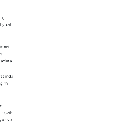
rı,
 yazılı
rleri
ağ
 adeta
rasında
tişim
nı
 teşvik
yor ve