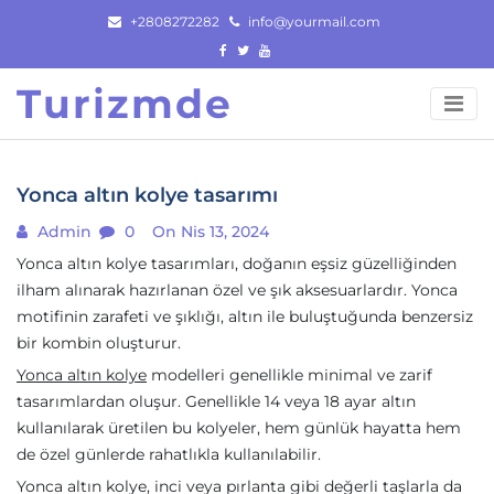
Skip
+2808272282
info@yourmail.com
to
content
Turizmde
Yonca altın kolye tasarımı
Admin
0
On Nis 13, 2024
Yonca altın kolye tasarımları, doğanın eşsiz güzelliğinden
ilham alınarak hazırlanan özel ve şık aksesuarlardır. Yonca
motifinin zarafeti ve şıklığı, altın ile buluştuğunda benzersiz
bir kombin oluşturur.
Yonca altın kolye
modelleri genellikle minimal ve zarif
tasarımlardan oluşur. Genellikle 14 veya 18 ayar altın
kullanılarak üretilen bu kolyeler, hem günlük hayatta hem
de özel günlerde rahatlıkla kullanılabilir.
Yonca altın kolye, inci veya pırlanta gibi değerli taşlarla da