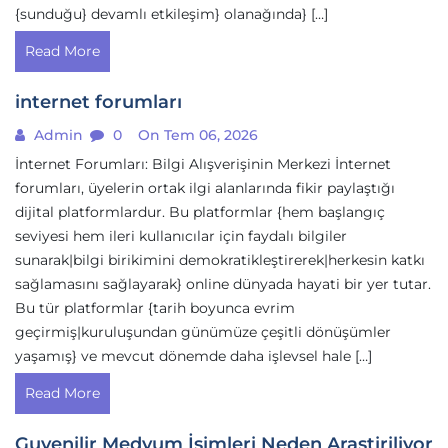
{sunduğu} devamlı etkileşim} olanağında} […]
Read More
internet forumları
Admin
0
On Tem 06, 2026
İnternet Forumları: Bilgi Alışverişinin Merkezi İnternet
forumları, üyelerin ortak ilgi alanlarında fikir paylaştığı
dijital platformlardur. Bu platformlar {hem başlangıç
seviyesi hem ileri kullanıcılar için faydalı bilgiler
sunarak|bilgi birikimini demokratikleştirerek|herkesin katkı
sağlamasını sağlayarak} online dünyada hayati bir yer tutar.
Bu tür platformlar {tarih boyunca evrim
geçirmiş|kuruluşundan günümüze çeşitli dönüşümler
yaşamış} ve mevcut dönemde daha işlevsel hale […]
Read More
Guvenilir Medyum İsimleri Neden Arastiriliyor