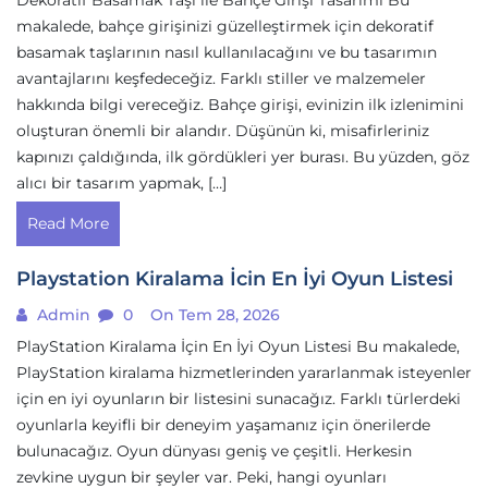
Dekoratif Basamak Taşı ile Bahçe Girişi Tasarımı Bu
makalede, bahçe girişinizi güzelleştirmek için dekoratif
basamak taşlarının nasıl kullanılacağını ve bu tasarımın
avantajlarını keşfedeceğiz. Farklı stiller ve malzemeler
hakkında bilgi vereceğiz. Bahçe girişi, evinizin ilk izlenimini
oluşturan önemli bir alandır. Düşünün ki, misafirleriniz
kapınızı çaldığında, ilk gördükleri yer burası. Bu yüzden, göz
alıcı bir tasarım yapmak, […]
Read More
Playstation Kiralama İcin En İyi Oyun Listesi
Admin
0
On Tem 28, 2026
PlayStation Kiralama İçin En İyi Oyun Listesi Bu makalede,
PlayStation kiralama hizmetlerinden yararlanmak isteyenler
için en iyi oyunların bir listesini sunacağız. Farklı türlerdeki
oyunlarla keyifli bir deneyim yaşamanız için önerilerde
bulunacağız. Oyun dünyası geniş ve çeşitli. Herkesin
zevkine uygun bir şeyler var. Peki, hangi oyunları