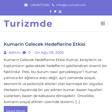
Skip
+2808272282
info@yourmail.com
to
content
Turizmde
Kumarin Gelecek Hedeflerine Etkisi
Admin
0
On Ağu 05, 2026
Kumarın Gelecek Hedeflerine Etkisi Kumar, bireylerin ve
toplumların gelecekteki hedeflerini şekillendiren önemli bir
faktördür. Peki, bu durum nasıl gerçekleşiyor? Kumar,
yalnızca bir eğlence aracı değil, aynı zamanda sosyal,
ekonomik ve psikolojik etkileri olan karmaşık bir olgudur.
Herkesin hayatında bir yer edinen kumar, bazen hayalleri
süslerken, bazen de kabuslara dönüşebilir. Öncelikle,
kumarın sosyal etkileri üzerinde duralım. […]
Read More