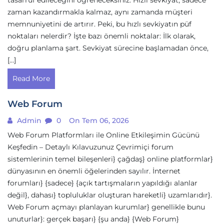
tasarruf edileceğini öğreneceksiniz. Hızlı sevkiyat, sadece
zaman kazandırmakla kalmaz, aynı zamanda müşteri
memnuniyetini de artırır. Peki, bu hızlı sevkiyatın püf
noktaları nelerdir? İşte bazı önemli noktalar: İlk olarak,
doğru planlama şart. Sevkiyat sürecine başlamadan önce,
[…]
Read More
Web Forum
Admin
0
On Tem 06, 2026
Web Forum Platformları ile Online Etkileşimin Gücünü
Keşfedin – Detaylı Kılavuzunuz Çevrimiçi forum
sistemlerinin temel bileşenleri} çağdaş} online platformlar}
dünyasının en önemli öğelerinden sayılır. İnternet
forumları} {sadece} {açık tartışmaların yapıldığı alanlar
değil}, dahası} topluluklar oluşturan hareketli} uzamlarıdır}.
Web Forum açmayı planlayan kurumlar} genellikle bunu
unuturlar}: gerçek başarı} {şu anda} {Web Forum}